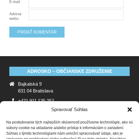
E-mail
Adresa
webu
ADROSKO – OBČIANSKE ZDRUŽENIE
Bajkalská 9
831 04 Bratislava
+421 911 135 252
Spravovať Súhlas
oz@adrosko.sk
Na poskytovanie tých najlepších skúseností používame technológie, ako sú
ADROSKO
súbory cookie na ukladanie a/alebo prístup k informáciám o zariadení.
Súhlas s týmito technológiami nám umožní spracovávať údaje, ako je
Stanovy OZ
Ochrana osobných údajov
Zásady