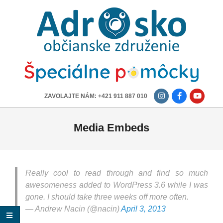
ADROSKO
-
OBČIANSKE
ZDRUŽENIE
-------------
ZAVOLAJTE NÁM: +421 911 887 010
Media Embeds
Really cool to read through and find so much
awesomeness added to WordPress 3.6 while I was
gone. I should take three weeks off more often.
— Andrew Nacin (@nacin)
April 3, 2013