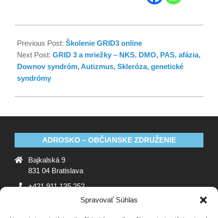
Previous Post:
Školenie GRID3 online
Next Post:
GRID 3 a mriežky – NKS, DMO, PAS, afázia,
Downov syndróm, Autizmus, Skleróza, genetické
syndrómy
ADROSKO – OBČIANSKE ZDRUŽENIE
Bajkalská 9
831 04 Bratislava
+421 911 135 252
Spravovať Súhlas
oz@adrosko.sk