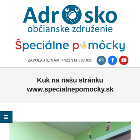
ADROSKO
-
OBČIANSKE
ZDRUŽENIE
-------------
ZAVOLAJTE NÁM: +421 911 887 010
Kuk na našu stránku
www.specialnepomocky.sk