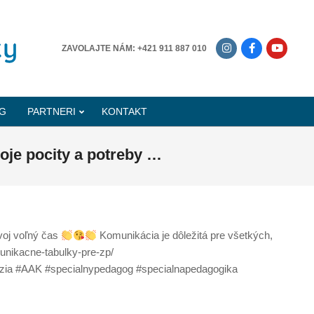
-------------
ZAVOLAJTE NÁM: +421 911 887 010
G
PARTNERI
KONTAKT
je pocity a potreby …
voj voľný čas
Komunikácia je dôležitá pre všetkých,
nikacne-tabulky-pre-zp/
uzia #AAK #specialnypedagog #specialnapedagogika