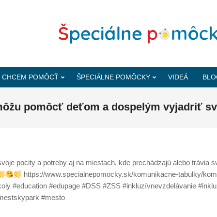
CHCEM POMÔCŤ
ŠPECIÁLNE POMÔCKY
VIDEÁ
BLO
ôžu pomôcť deťom a dospelým vyjadriť svo
je pocity a potreby aj na miestach, kde prechádzajú alebo trávia s
https://www.specialnepomocky.sk/komunikacne-tabulky/komu
skoly #education #edupage #DSS #ZSS #inkluzívnevzdelávanie #inkl
mestskypark #mesto