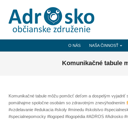
ADROSKO
-
O NÁS
NAŠA ČINNOSŤ
OBČIANSKE
ZDRUŽENIE
Komunikačné tabule m
Komunikačné tabule môžu pomôcť deťom a dospelým vyjadriť svo
pomáhajme spoločne osobám so zdravotným znevýhodnením
#vzdelavanie #edukacia #skoly #minedu #skolstvo #specialne
#specialnepomocky #logoped #logopédia #ADROS #Adrosko #