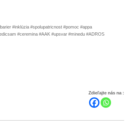
rier #inklúzia #spolupatricnost #pomoc #appa
 #medicsam #ceremina #AAK #upsvar #minedu #ADROS
Zdieľajte nás na :