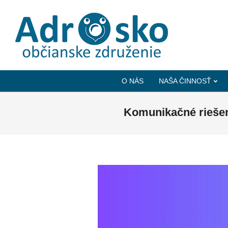
ADROSKO
-
O NÁS
NAŠA ČINNOSŤ
OBČIANSKE
ZDRUŽENIE
Komunikačné riešen