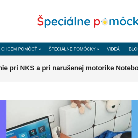
CHCEM POMÔCŤ
ŠPECIÁLNE POMÔCKY
VIDEÁ
BLO
ie pri NKS a pri narušenej motorike Notebo