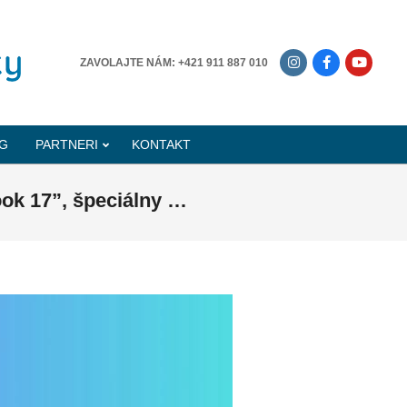
-------------
ZAVOLAJTE NÁM: +421 911 887 010
G
PARTNERI
KONTAKT
ok 17”, špeciálny …