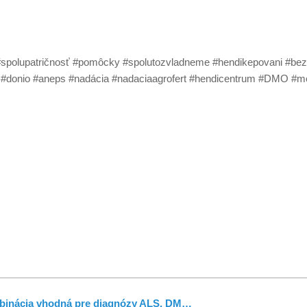
olupatričnosť #pomôcky #spolutozvladneme #hendikepovani #bezba
tis #donio #aneps #nadácia #nadaciaagrofert #hendicentrum #DMO
ombinácia vhodná pre diagnózy ALS, DM…