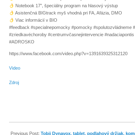
Notebook 17”, špeciálny program na hlasový výstup
Asistenčná BIGtrack myš vhodná pri FA, Afázia, DMO
Viac informácií v BIO
#feedback #specialnepomocky #pomocky #spolutozvládneme #sp
#zriedkavéchoroby #centrumvčasnejintervencie #nadaciapon
#ADROSKO
https://www.facebook.com/video.php?v=1391639325312120
Video
Zdroj
Previous Post:
Tobii Dynavox, tablet, podlahový držiak, k