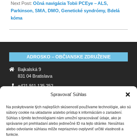
Next Post:
Očná navigácia Tobii PCEye – ALS,
Parkinson, SMA, DMO, Genetické syndrómy, Bdelá
kóma
ADROSKO – OBČIANSKE ZDRUŽENIE
Bajkalská 9
831 04 Bratislava
+421 911 135 252
Spravovať Súhlas
oz@adrosko.sk
Na poskytovanie tých najlepších skúseností používame technológie, ako sú
ADROSKO
súbory cookie na ukladanie a/alebo prístup k informáciám o zariadení.
Súhlas s týmito technológiami nám umožní spracovávať údaje, ako je
Stanovy OZ
Ochrana osobných údajov
Zásady
správanie pri prehliadaní alebo jedinečné ID na tejto stránke. Nesúhlas
alebo odvolanie súhlasu môže nepriaznivo ovplyvniť určité vlastnosti a
používania súborov cookie (EÚ)
Vyhlásenie o ochrane
funkcie.