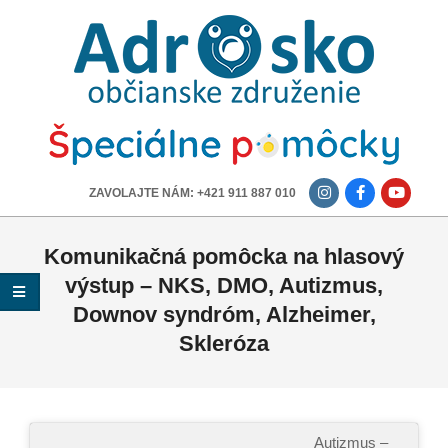
ADROSKO
-
OBČIANSKE
ZDRUŽENIE
-------------
ZAVOLAJTE NÁM: +421 911 887 010
Komunikačná pomôcka na hlasový
výstup – NKS, DMO, Autizmus,
Downov syndróm, Alzheimer,
Skleróza
Autizmus –