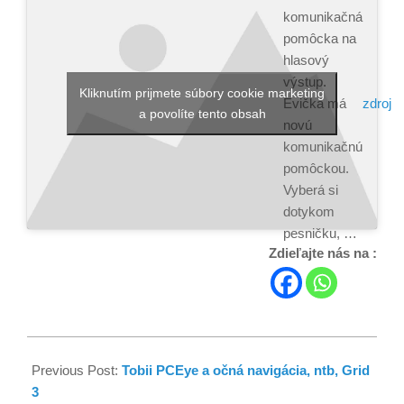
komunikačná
pomôcka na
hlasový
výstup.
Kliknutím prijmete súbory cookie marketing
zdroj
Evička má
a povolíte tento obsah
novú
komunikačnú
pomôckou.
Vyberá si
dotykom
pesničku, …
Zdieľajte nás na :
Previous Post:
Tobii PCEye a očná navigácia, ntb, Grid
3