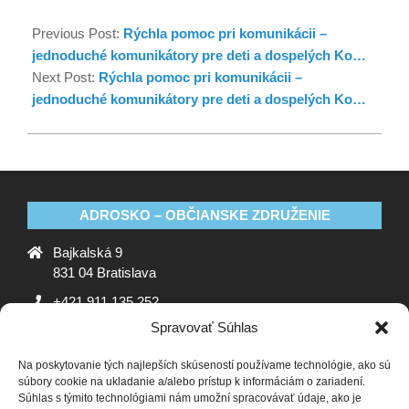
Previous Post:
Rýchla pomoc pri komunikácii –
jednoduché komunikátory pre deti a dospelých Ko…
Next Post:
Rýchla pomoc pri komunikácii –
jednoduché komunikátory pre deti a dospelých Ko…
ADROSKO – OBČIANSKE ZDRUŽENIE
Bajkalská 9
831 04 Bratislava
+421 911 135 252
Spravovať Súhlas
oz@adrosko.sk
Na poskytovanie tých najlepších skúseností používame technológie, ako sú
ADROSKO
súbory cookie na ukladanie a/alebo prístup k informáciám o zariadení.
Súhlas s týmito technológiami nám umožní spracovávať údaje, ako je