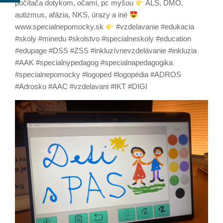
počítača dotykom, očami, pc myšou
ALS, DMO,
autizmus, afázia, NKS, úrazy a iné
www.specialnepomocky.sk
#vzdelavanie #edukacia
#skoly #minedu #skolstvo #specialneskoly #education
#edupage #DSS #ZSS #inkluzívnevzdelávanie #inkluzia
#AAK #specialnypedagog #specialnapedagogika
#specialnepomocky #logoped #logopédia #ADROS
#Adrosko #AAC #vzdelavani #IKT #DIGI