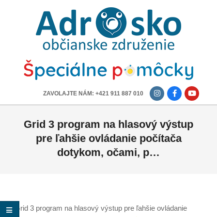
ADROSKO
-
OBČIANSKE
ZDRUŽENIE
-------------
ZAVOLAJTE NÁM: +421 911 887 010
Grid 3 program na hlasový výstup
pre ľahšie ovládanie počítača
dotykom, očami, p…
Grid 3 program na hlasový výstup pre ľahšie ovládanie