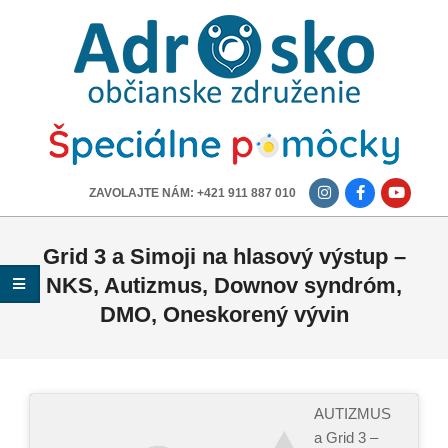
ADROSKO
-
OBČIANSKE
ZDRUŽENIE
-------------
ZAVOLAJTE NÁM: +421 911 887 010
Grid 3 a Simoji na hlasový výstup –
NKS, Autizmus, Downov syndróm,
DMO, Oneskorený vývin
AUTIZMUS
a Grid 3 –