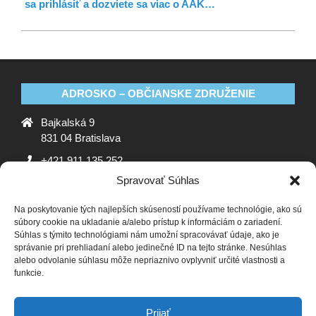
sa prihlásiť a dozviete sa viac o AAK…
ADROSKO – OBČIANSKE ZDRUŽENIE
Bajkalská 9
831 04 Bratislava
+421 911 135 252
Spravovať Súhlas
oz@adrosko.sk
Na poskytovanie tých najlepších skúseností používame technológie, ako sú
ADROSKO
súbory cookie na ukladanie a/alebo prístup k informáciám o zariadení.
Súhlas s týmito technológiami nám umožní spracovávať údaje, ako je
Stanovy OZ
Ochrana osobných údajov
Zásady
správanie pri prehliadaní alebo jedinečné ID na tejto stránke. Nesúhlas
alebo odvolanie súhlasu môže nepriaznivo ovplyvniť určité vlastnosti a
používania súborov cookie (EÚ)
Vyhlásenie o ochrane
funkcie.
osobných údajov (EU)
SLEDUJTE NÁS
Prijať