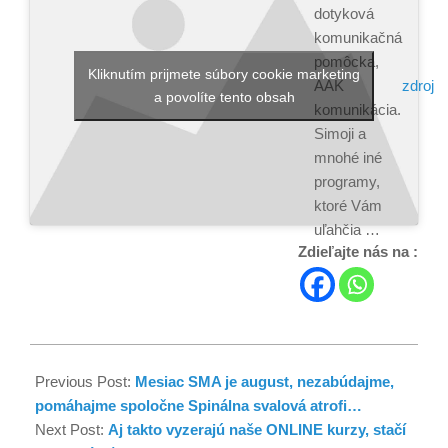
dotyková
komunikačná
pomôcka,
Kliknutím prijmete súbory cookie marketing
zdroj
AAK
a povolíte tento obsah
komunikácia.
Simoji a
mnohé iné
programy,
ktoré Vám
uľahčia …
Zdieľajte nás na :
Previous Post:
Mesiac SMA je august, nezabúdajme,
pomáhajme spoločne Spinálna svalová atrofi…
Next Post:
Aj takto vyzerajú naše ONLINE kurzy, stačí