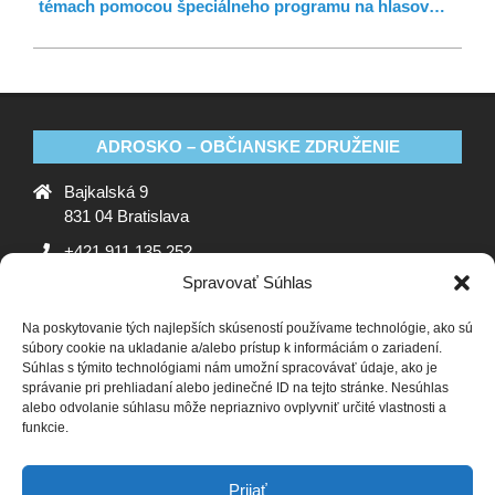
témach pomocou špeciálneho programu na hlasov…
ADROSKO – OBČIANSKE ZDRUŽENIE
Bajkalská 9
831 04 Bratislava
+421 911 135 252
Spravovať Súhlas
oz@adrosko.sk
Na poskytovanie tých najlepších skúseností používame technológie, ako sú
ADROSKO
súbory cookie na ukladanie a/alebo prístup k informáciám o zariadení.
Súhlas s týmito technológiami nám umožní spracovávať údaje, ako je
Stanovy OZ
Ochrana osobných údajov
Zásady
správanie pri prehliadaní alebo jedinečné ID na tejto stránke. Nesúhlas
alebo odvolanie súhlasu môže nepriaznivo ovplyvniť určité vlastnosti a
používania súborov cookie (EÚ)
Vyhlásenie o ochrane
funkcie.
osobných údajov (EU)
SLEDUJTE NÁS
Prijať