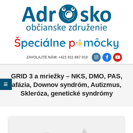
ADROSKO
-
OBČIANSKE
ZDRUŽENIE
-------------
ZAVOLAJTE NÁM: +421 911 887 010
GRID 3 a mriežky – NKS, DMO, PAS,
afázia, Downov syndróm, Autizmus,
Skleróza, genetické syndrómy