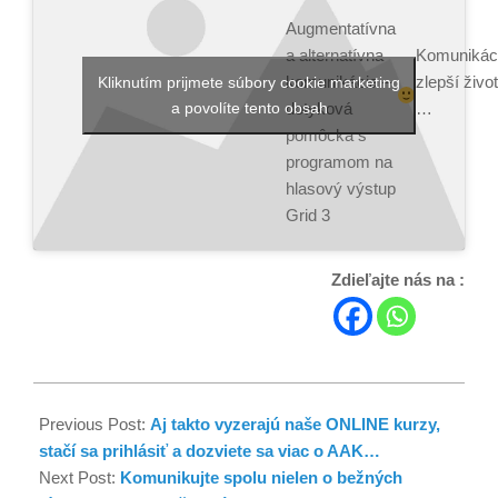
Augmentatívna
a alternatívna
Komunikác
komunikácia –
zlepší život
Kliknutím prijmete súbory cookie marketing
a povolíte tento obsah
dotyková
…
pomôcka s
programom na
hlasový výstup
Grid 3
Zdieľajte nás na :
Previous Post:
Aj takto vyzerajú naše ONLINE kurzy,
stačí sa prihlásiť a dozviete sa viac o AAK…
Next Post:
Komunikujte spolu nielen o bežných