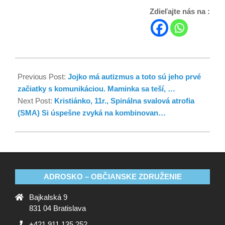
Zdieľajte nás na :
Previous Post:
Jojko má autizmus a toto sú jeho prvé
začiatky s komunikáciou. Maminka sa teší, …
Next Post:
Kristiánko, 11r., Spinálna svalová atrofia
(SMA) Si úspešne zvyká na kombinovan…
ADROSKO – OBČIANSKE ZDRUŽENIE
Bajkalská 9
831 04 Bratislava
+421 911 135 252