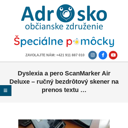
ADROSKO
-
OBČIANSKE
ZDRUŽENIE
-------------
ZAVOLAJTE NÁM: +421 911 887 010
Dyslexia a pero ScanMarker Air
Deluxe – ručný bezdrôtový skener na
prenos textu …