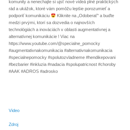
komunity a nenechajte si ujsť nové videá plné praktických
rád a ukážok, ktoré vám pomôžu lepšie porozumieť a
podporiť komunikáciu
Kliknite na „Odoberať“ a buďte
medzi prvými, ktorí sa dozvedia o najnovších
technológiách a inováciách v oblasti augmentatívnej a
alternatívnej komunikácie ! Viac na
https://www.youtube.com/@specialne_pomocky
#augmentativnakomunikacia #alternativnakomunikacia
#specialnepomocky #spolutozvladneme #hendikepovani
#bezbarier #inkluzia #nadacia #spolupatricnost #choroby
#AAK #ADROS #adrosko
Video
Zdroj