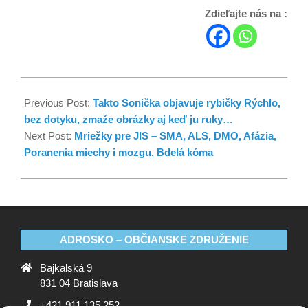
Zdieľajte nás na :
Previous Post:
Takto Sonička objavuje rybičky Rýchlo,
bez dotyku, zmaže obrázky aj keď ju ruky…
Next Post:
Mriežky pre JIS – SMA, ALS, DMO, Afázia,
Poranenia miechy i mozgu, Bdelá kóma
ADROSKO – OBČIANSKE ZDRUŽENIE
Bajkalská 9
831 04 Bratislava
+421 911 135 252