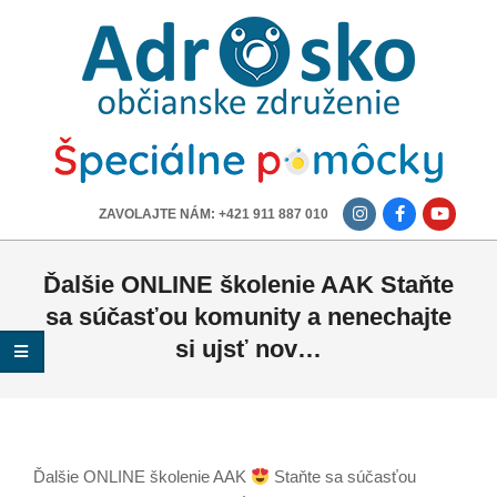
ADROSKO
-
OBČIANSKE
ZDRUŽENIE
-------------
ZAVOLAJTE NÁM: +421 911 887 010
Ďalšie ONLINE školenie AAK Staňte
sa súčasťou komunity a nenechajte
si ujsť nov…
Ďalšie ONLINE školenie AAK
Staňte sa súčasťou