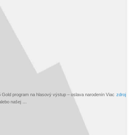
5 Gold program na hlasový výstup – oslava narodenín Viac
zdroj
 alebo našej …