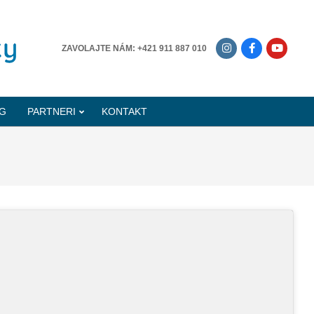
-------------
ZAVOLAJTE NÁM: +421 911 887 010
G
PARTNERI
KONTAKT