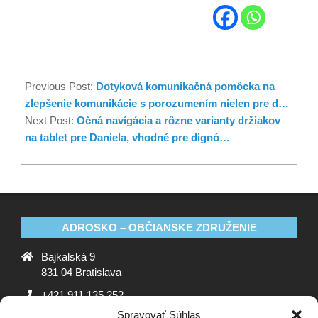
Previous Post:
Dotyková komunikačná pomôcka na
zlepšenie komunikácie s porozumením nielen pre d…
Next Post:
Očná navígácia a rôzne varianty držiakov
na tablet pre Daniela, vhodné pre dignó…
ADROSKO – OBČIANSKE ZDRUŽENIE
Bajkalská 9
831 04 Bratislava
+421 911 135 252
Spravovať Súhlas
oz@adrosko.sk