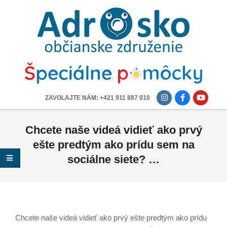
ADROSKO
-
OBČIANSKE
ZDRUŽENIE
-------------
ZAVOLAJTE NÁM: +421 911 887 010
Chcete naše videá vidieť ako prvý
ešte predtým ako prídu sem na
sociálne siete? …
Chcete naše videá vidieť ako prvý ešte predtým ako prídu