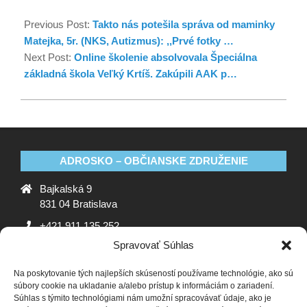
Previous Post:
Takto nás potešila správa od maminky
Matejka, 5r. (NKS, Autizmus): ,,Prvé fotky …
Next Post:
Online školenie absolvovala Špeciálna
základná škola Veľký Krtíš. Zakúpili AAK p…
ADROSKO – OBČIANSKE ZDRUŽENIE
Bajkalská 9
831 04 Bratislava
+421 911 135 252
Spravovať Súhlas
oz@adrosko.sk
Na poskytovanie tých najlepších skúseností používame technológie, ako sú
ADROSKO
súbory cookie na ukladanie a/alebo prístup k informáciám o zariadení.
Súhlas s týmito technológiami nám umožní spracovávať údaje, ako je