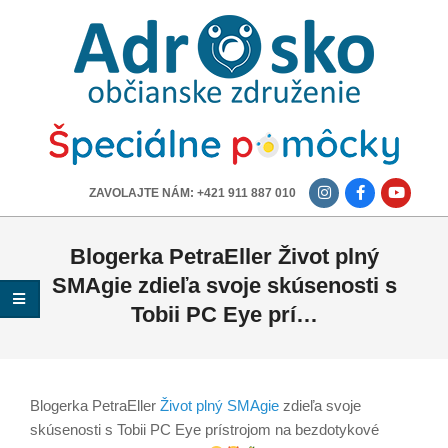
ADROSKO
-
OBČIANSKE
ZDRUŽENIE
-------------
ZAVOLAJTE NÁM: +421 911 887 010
Blogerka PetraEller Život plný
SMAgie zdieľa svoje skúsenosti s
Tobii PC Eye prí…
Blogerka PetraEller
Život plný SMAgie
zdieľa svoje
skúsenosti s Tobii PC Eye prístrojom na bezdotykové