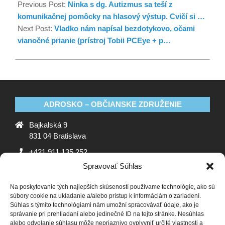
Previous Post:
Ninka s dg. Autizmus sa teší z
komunikačnej pomôcky na hlasový výstup. Cvičí si …
Next Post:
Vladko nám napísal bezdotykovo, očami
vianočné prianie (prístroj Tobii PCEye + p…
ADROSKO – OBČIANSKE ZDRUŽENIE
Bajkalská 9
831 04 Bratislava
+421 911 135 252
Spravovať Súhlas
oz@adrosko.sk
Na poskytovanie tých najlepších skúseností používame technológie, ako sú
ADROSKO
súbory cookie na ukladanie a/alebo prístup k informáciám o zariadení.
Súhlas s týmito technológiami nám umožní spracovávať údaje, ako je
Stanovy OZ
Ochrana osobných údajov
Zásady
správanie pri prehliadaní alebo jedinečné ID na tejto stránke. Nesúhlas
alebo odvolanie súhlasu môže nepriaznivo ovplyvniť určité vlastnosti a
používania súborov cookie (EÚ)
Vyhlásenie o ochrane