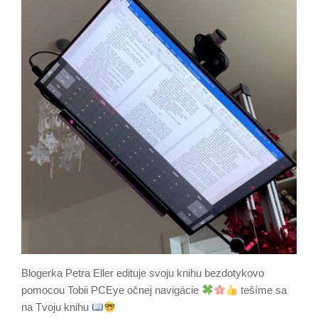
Blogerka Petra Eller edituje svoju knihu bezdotykovo
pomocou Tobii PCEye očnej navigácie
tešíme sa
na Tvoju knihu