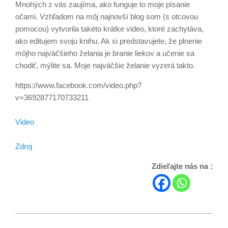
Mnohých z vás zaujíma, ako funguje to moje písanie
očami. Vzhľadom na môj najnovší blog som (s otcovou
pomocou) vytvorila takéto krátke video, ktoré zachytáva,
ako editujem svoju knihu. Ak si predstavujete, že plnenie
môjho najväčšieho želania je branie liekov a učenie sa
chodiť, mýlite sa. Moje najväčšie želanie vyzerá takto.
https://www.facebook.com/video.php?
v=3692877170733211
Video
Zdroj
Zdieľajte nás na :