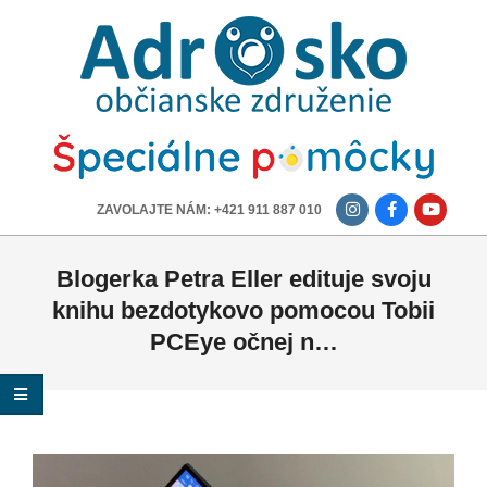
ADROSKO
-
OBČIANSKE
ZDRUŽENIE
-------------
ZAVOLAJTE NÁM: +421 911 887 010
Blogerka Petra Eller edituje svoju
knihu bezdotykovo pomocou Tobii
PCEye očnej n…