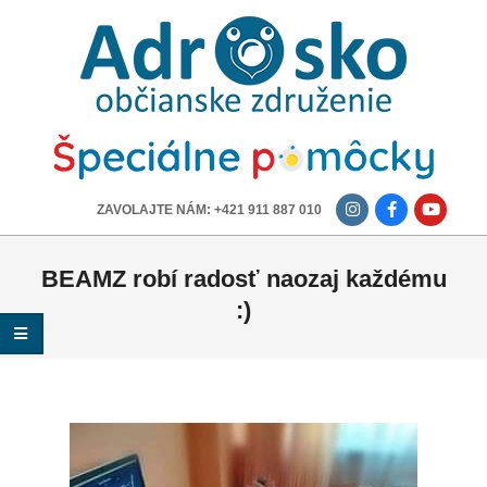
ADROSKO
-
OBČIANSKE
ZDRUŽENIE
-------------
ZAVOLAJTE NÁM: +421 911 887 010
BEAMZ robí radosť naozaj každému
:)