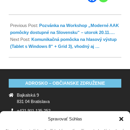
Previous Post:
Pozvánka na Workshop „Moderné AAK
pomôcky dostupné na Slovensku“ – utorok 20.11….
Next Post:
Komunikačná pomôcka na hlasový výstup
(Tablet s Windows 8“ + Grid 3), vhodný aj …
ADROSKO – OBČIANSKE ZDRUŽENIE
Bajkalská 9
831 04 Bratislava
+421 911 135 252
Spravovať Súhlas
oz@adrosko.sk