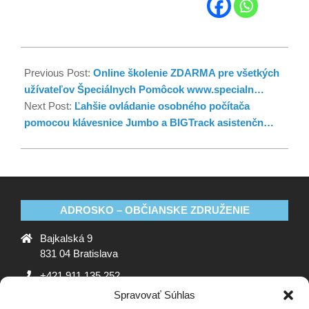
Previous Post:
Online školenie ZDARMA pre všetkých
užívateľov Špeciálnych Pomôcok www.specialn…
Next Post:
Ľahšie ovládanie osobného počítača
pomocou klávesnice Jumbo a BIGTrack asistenčn…
ADROSKO – OBČIANSKE ZDRUŽENIE
Bajkalská 9
831 04 Bratislava
+421 911 135 252
Spravovať Súhlas
oz@adrosko.sk