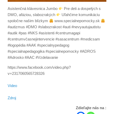
Asistenčná klávesnica Jumbo
Pre deti a dospelých s
DMO, afáziou, slabozrakých
Uľahčime komunikáciu
spoločne našim blízkym
www.specialnepomocky.sk
#autizmus #DMO #slabozrakost #auti #nevyautujautistu
#autik #pas #NKS #asistenti #centrumagapi
#centrumvčasnejintervencie #sasacentrum #medicsam
#logopédia #AAK #specialnypedagog
#specialnapedagogika #specialnepomocky #ADROS
#Adrosko #AAC #Vzdelavanie
https://www.facebook.com/video.php?
v=2317060565728326
Video
Zdroj
Zdieľajte nás na :