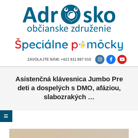
ADROSKO
-
OBČIANSKE
ZDRUŽENIE
-------------
ZAVOLAJTE NÁM: +421 911 887 010
Asistenčná klávesnica Jumbo Pre
deti a dospelých s DMO, afáziou,
slabozrakých …