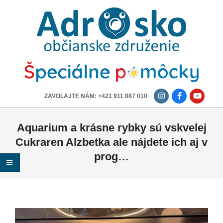
ADROSKO
-
OBČIANSKE
ZDRUŽENIE
-------------
ZAVOLAJTE NÁM: +421 911 887 010
Aquarium a krásne rybky sú vskvelej
Cukraren Alzbetka ale nájdete ich aj v
prog…