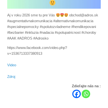
Aj v roku 2026 sme tu pre Vás
obchod@adros.sk
#augmentativnakomunikacia #alternativnakomunikacia
#specialnepomocky #spolutozvladneme #hendikepovani
#bezbarier #inkluzia #nadacia #spolupatricnost #choroby
#AAK #ADROS #Adrosko
https://www.facebook.com/video.php?
v=1536713337380913
Video
Zdroj
Zdieľajte nás na :