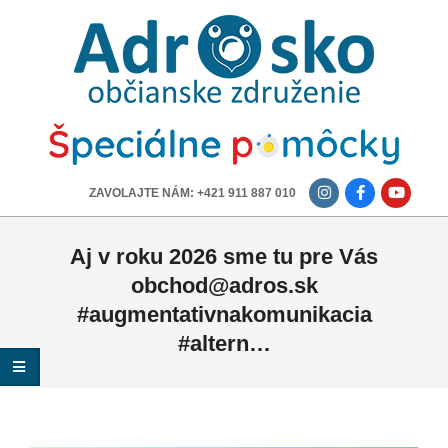
ADROSKO
-
OBČIANSKE
ZDRUŽENIE
-------------
ZAVOLAJTE NÁM: +421 911 887 010
Aj v roku 2026 sme tu pre Vás
obchod@adros.sk
#augmentativnakomunikacia
#altern…