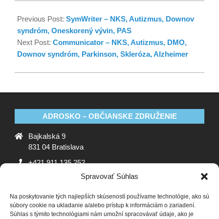
Previous Post:
SymWriter – NKS, Autizmus, Downov
syndróm, Oneskorený vývin, PAS
Next Post:
Communicator – NKS, Autizmus, DMO,
Downov syndróm, Parkinson, Skleróza, Alzheimer
ADROSKO – OBČIANSKE ZDRUŽENIE
Bajkalská 9
831 04 Bratislava
+421 911 135 252
Spravovať Súhlas
oz@adrosko.sk
Na poskytovanie tých najlepších skúseností používame technológie, ako sú
ADROSKO
súbory cookie na ukladanie a/alebo prístup k informáciám o zariadení.
Súhlas s týmito technológiami nám umožní spracovávať údaje, ako je