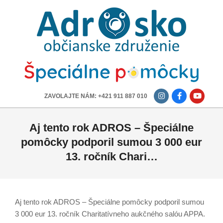
ADROSKO
-
OBČIANSKE
ZDRUŽENIE
-------------
ZAVOLAJTE NÁM: +421 911 887 010
Aj tento rok ADROS – Špeciálne
pomôcky podporil sumou 3 000 eur
13. ročník Chari…
Aj tento rok ADROS – Špeciálne pomôcky podporil sumou
3 000 eur 13. ročník Charitatívneho aukčného salóu APPA.