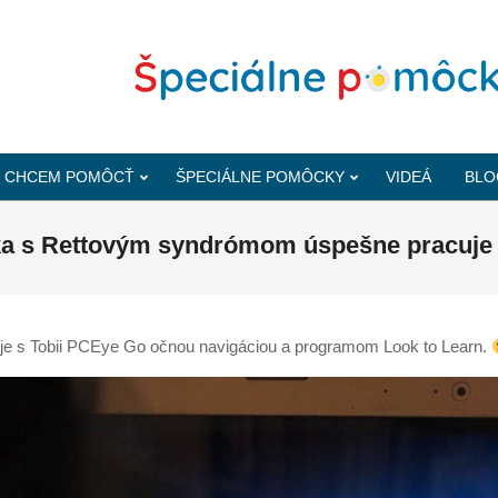
CHCEM POMÔCŤ
ŠPECIÁLNE POMÔCKY
VIDEÁ
BLO
nka s Rettovým syndrómom úspešne pracuje
je s Tobii PCEye Go očnou navigáciou a programom Look to Learn.