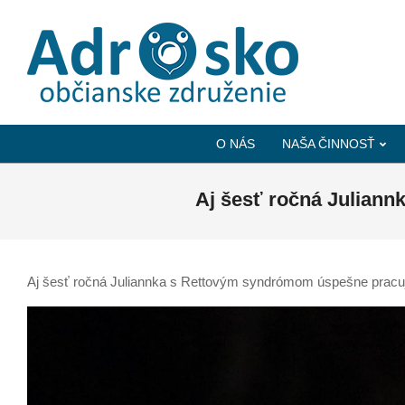
ADROSKO
-
O NÁS
NAŠA ČINNOSŤ
OBČIANSKE
ZDRUŽENIE
Aj šesť ročná Julian
Aj šesť ročná Juliannka s Rettovým syndrómom úspešne pracu