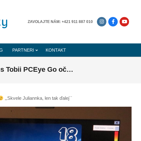
-------------
ZAVOLAJTE NÁM: +421 911 887 010
G
PARTNERI
KONTAKT
 s Tobii PCEye Go oč…
,,Skvele Juliannka, len tak ďalej´´