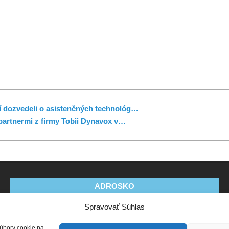
tí dozvedeli o asistenčných technológ…
 partnermi z firmy Tobii Dynavox v…
ADROSKO
Spravovať Súhlas
Stanovy OZ
Ochrana osobných údajov
Zásady
používania súborov cookie (EÚ)
Vyhlásenie o ochrane
súbory cookie na