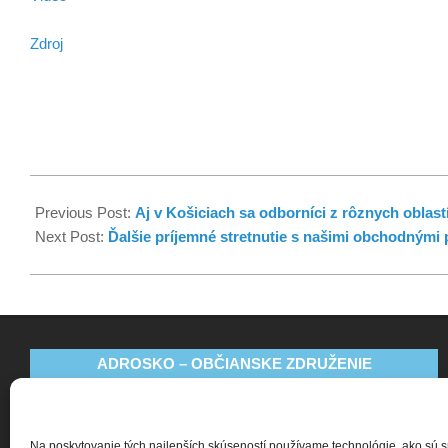
Zdroj
Previous Post:
Aj v Košiciach sa odborníci z rôznych oblas
Next Post:
Ďalšie príjemné stretnutie s našimi obchodnými
ADROSKO – OBČIANSKE ZDRUŽENIE
Bajkalská 9
831 04 Bratislava
Na poskytovanie tých najlepších skúseností používame technológie, ako sú 