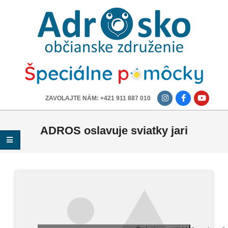
ADROSKO
-
OBČIANSKE
ZDRUŽENIE
-------------
ZAVOLAJTE NÁM: +421 911 887 010
ADROS oslavuje sviatky jari