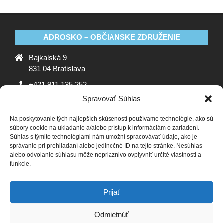
ADROSKO – OBČIANSKE ZDRUŽENIE
Bajkalská 9
831 04 Bratislava
+421 911 135 252
Spravovať Súhlas
oz@adrosko.sk
Na poskytovanie tých najlepších skúseností používame technológie, ako sú
ADROSKO
súbory cookie na ukladanie a/alebo prístup k informáciám o zariadení.
Súhlas s týmito technológiami nám umožní spracovávať údaje, ako je
Stanovy OZ
Ochrana osobných údajov
Zásady
správanie pri prehliadaní alebo jedinečné ID na tejto stránke. Nesúhlas
alebo odvolanie súhlasu môže nepriaznivo ovplyvniť určité vlastnosti a
používania súborov cookie (EÚ)
Vyhlásenie o ochrane
funkcie.
osobných údajov (EU)
SLEDUJTE NÁS
Prijať
Odmietnúť