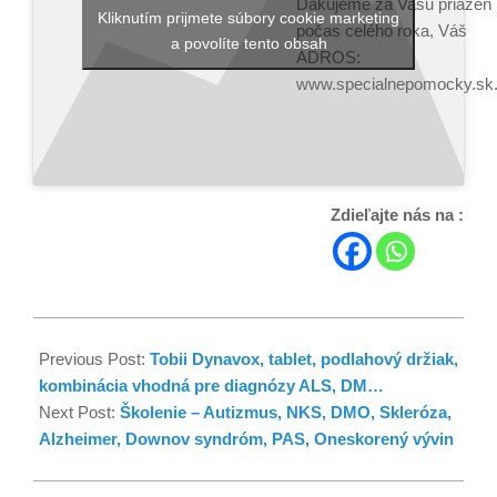
Ďakujeme za Vašu priazeň
Kliknutím prijmete súbory cookie marketing
počas celého roka, Váš
a povolíte tento obsah
ADROS:
www.specialnepomocky.sk
Zdieľajte nás na :
Previous Post:
Tobii Dynavox, tablet, podlahový držiak,
kombinácia vhodná pre diagnózy ALS, DM…
Next Post:
Školenie – Autizmus, NKS, DMO, Skleróza,
Alzheimer, Downov syndróm, PAS, Oneskorený vývin