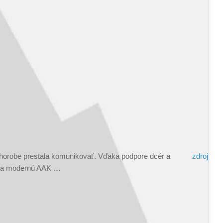
chorobe prestala komunikovať. Vďaka podpore dcér a
zdroj
la modernú AAK …