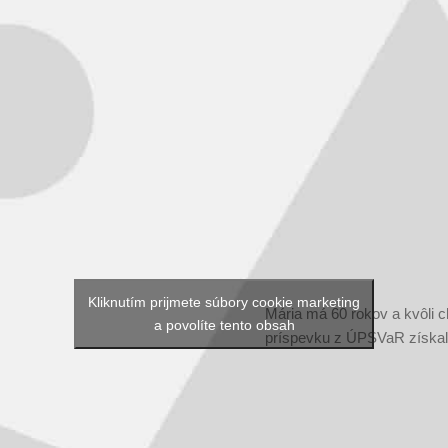
Kliknutím prijmete súbory cookie marketing
Mária má 60 rokov a kvôli 
a povolíte tento obsah
príspevku z ÚPSVaR získa