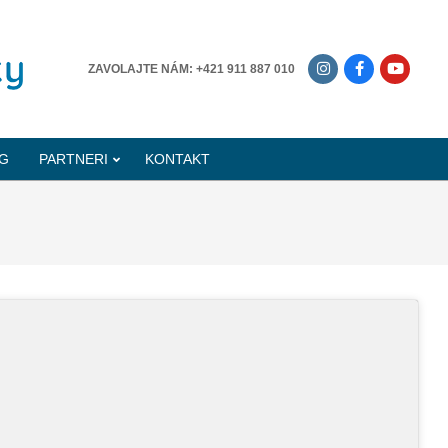
-------------
ZAVOLAJTE NÁM: +421 911 887 010
G
PARTNERI
KONTAKT