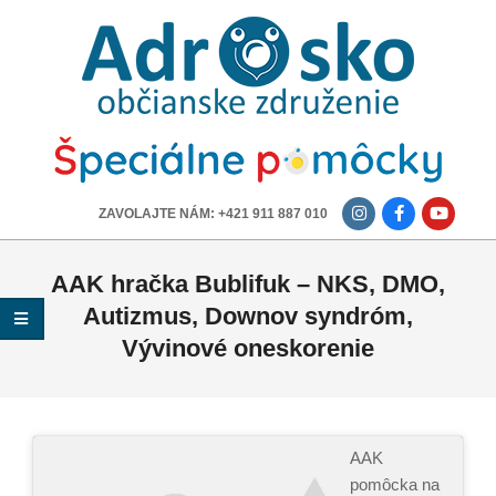
ADROSKO
-
OBČIANSKE
ZDRUŽENIE
-------------
ZAVOLAJTE NÁM: +421 911 887 010
AAK hračka Bublifuk – NKS, DMO,
Autizmus, Downov syndróm,
Vývinové oneskorenie
AAK
pomôcka na