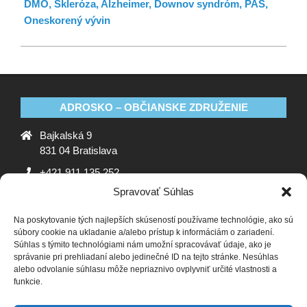
DMO, Skleróza, Alzheimer, Downov syndróm, PAS,
Oneskorený vývin
ADROSKO – OBČIANSKE ZDRUŽENIE
Bajkalská 9
831 04 Bratislava
+421 911 135 252
Spravovať Súhlas
oz@adrosko.sk
Na poskytovanie tých najlepších skúseností používame technológie, ako sú
ADROSKO
súbory cookie na ukladanie a/alebo prístup k informáciám o zariadení.
Súhlas s týmito technológiami nám umožní spracovávať údaje, ako je
Stanovy OZ
Ochrana osobných údajov
Zásady
správanie pri prehliadaní alebo jedinečné ID na tejto stránke. Nesúhlas
alebo odvolanie súhlasu môže nepriaznivo ovplyvniť určité vlastnosti a
používania súborov cookie (EÚ)
Vyhlásenie o ochrane
funkcie.
osobných údajov (EU)