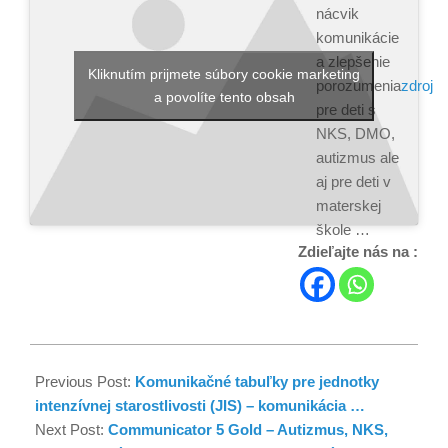
nácvik
komunikácie
a zlepšenie
Kliknutím prijmete súbory cookie marketing
zdroj
porozumenia
a povolíte tento obsah
pre deti s
NKS, DMO,
autizmus ale
aj pre deti v
materskej
škole …
Zdieľajte nás na :
Previous Post:
Komunikačné tabuľky pre jednotky
intenzívnej starostlivosti (JIS) – komunikácia …
Next Post:
Communicator 5 Gold – Autizmus, NKS,